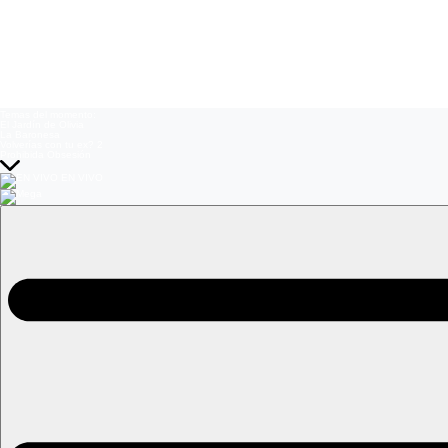
Temas del momento:
El Jardín de Olivia
La Baronesa
Volverías con tu ex? 2
Prohibida Obsesión
EN VIVO