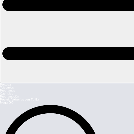
Portada
Teleseries
Programas
Capítulos
Programación
Postula Volverías con Tu Ex
Mega GO