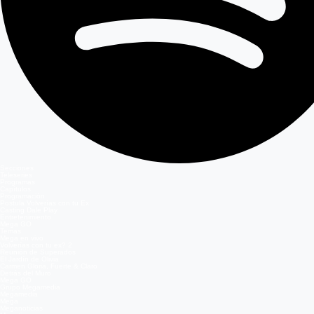
Secciones
Teleseries
Programas
Capítulos
Programación
Postula Volverías con tu Ex
Casting Dale Play
Entretenimiento
Mega GO
Temas
Mega en vivo
Volverías con tu ex? 2
Reunión de Superados
El Jardín de Olivia
Carmen Gloria, Fuerte & Claro
Detrás del Muro
Mega GO
Grupo Megamedia
Megamedia
Mega
Meganoticias