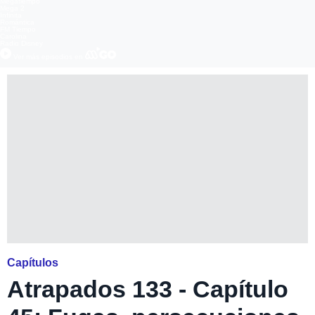
Megatiempo
Mega 2
Infinita
Romántica
FM Tiempo
Carolina
Radio Disney
Ver más episodios en
Capítulos
Atrapados 133 - Capítulo