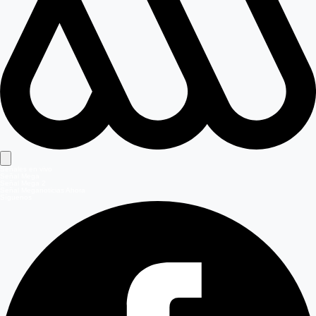
Señales en vivo
Señal Mega
Señal Mega 2
Señal Meganoticias Ahora
Síguenos