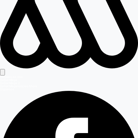
Señales en vivo
Señal Mega
Señal Mega 2
Señal Meganoticias Ahora
Síguenos