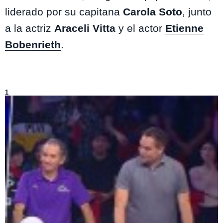
liderado por su capitana
Carola Soto
, junto
a la actriz
Araceli Vitta
y el actor
Etienne
Bobenrieth
.
Lo más visto de
Dale Play
1