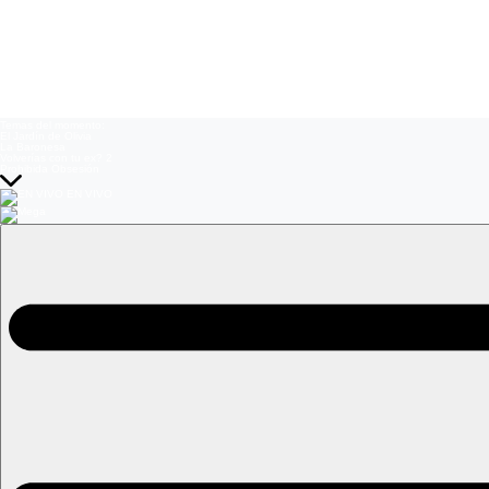
Temas del momento:
El Jardín de Olivia
La Baronesa
Volverías con tu ex? 2
Prohibida Obsesión
EN VIVO