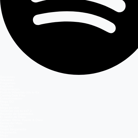
Secciones
Teleseries
Programas
Capítulos
Programación
Postula Volverías con tu Ex
Casting Dale Play
Entretenimiento
Mega GO
Temas
Mega en vivo
Volverías con tu ex? 2
Reunión de Superados
El Jardín de Olivia
Carmen Gloria, Fuerte & Claro
Detrás del Muro
Mega GO
Grupo Megamedia
Megamedia
Mega