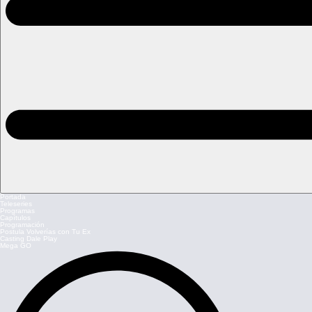
Portada
Teleseries
Programas
Capítulos
Programación
Postula Volverías con Tu Ex
Casting Dale Play
Mega GO