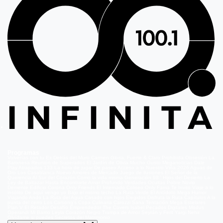
Programas
Volverías con tu Ex
Detrás del Muro
Carmen Gloria, Fuerte & Claro
Prohibida Obsesión
La
Baronesa
Reunión de Superados
El Jardín de Olivia
Mucho Gusto
Meganoticias
Dale
Play
Atrapados 133
La hora de jugar
De paseo
Acceso a lo Nuestro
Viña 2026
Aguas de
Oro
Los Casablanca
Nuevo Amores de Mercado
Juego de ilusiones
El Señor de la
Querencia
Al Sur del Corazón
Como la vida misma
Generación 98 '
Hijos del Desierto
La
Ley de Baltazar
Hasta Encontrarte
Amar Profundo
Verdades Ocultas
Pobre Novio
Demente
Edificio Corona
Only Friends
El Internado
Coliseo
Only Fama
Te Invito
Viaje a lo
insólito
De aquí vengo yo
Bajo el mismo techo
La Ruta Verde
El Antídoto
Mega Humor
Viajando Ando
La Ruta del Agua
Casado con hijos
Elegidos
Disfruta la Ruta
Capítulos
A la
punta del cerro
Los Carsong's
Copa Culinaria Carozzi
Sana Tentación
Mega Estelares
Plan V
El Retador
Desafío Emprendedor
The Covers
Isabel
Pecados Digitales
Modus
Operandi
Mi Barrio
Leyla
Corazón Negro
Trampa de Amor
Seyrán y Ferit
Yargi
Nehir
Olvídame si puedes
Secretos del Matrimonio