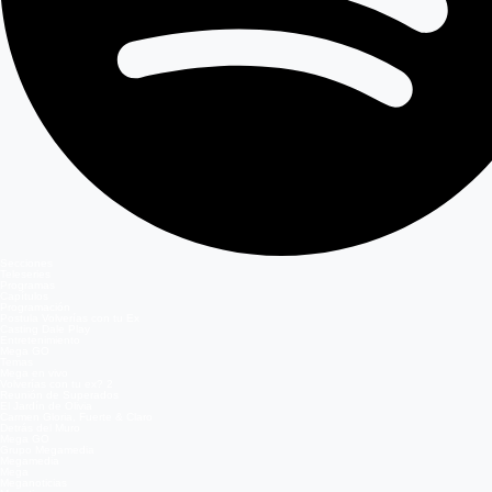
Secciones
Teleseries
Programas
Capítulos
Programación
Postula Volverías con tu Ex
Casting Dale Play
Entretenimiento
Mega GO
Temas
Mega en vivo
Volverías con tu ex? 2
Reunión de Superados
El Jardín de Olivia
Carmen Gloria, Fuerte & Claro
Detrás del Muro
Mega GO
Grupo Megamedia
Megamedia
Mega
Meganoticias