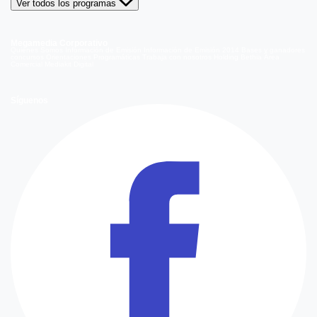
Ver todos los programas
Megamedia Corporativo
Quienes Somos
Información de Emisión
Información de Emisión 2014
Bases y ganadores
concursos
Orientaciones Programáticas
Trabaja con nosotros
Holding Bethia
Área
Comercial
Mediakit Digital
Síguenos