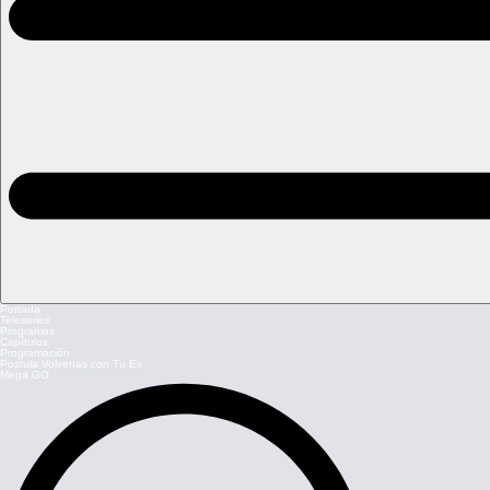
Portada
Teleseries
Programas
Capítulos
Programación
Postula Volverías con Tu Ex
Mega GO