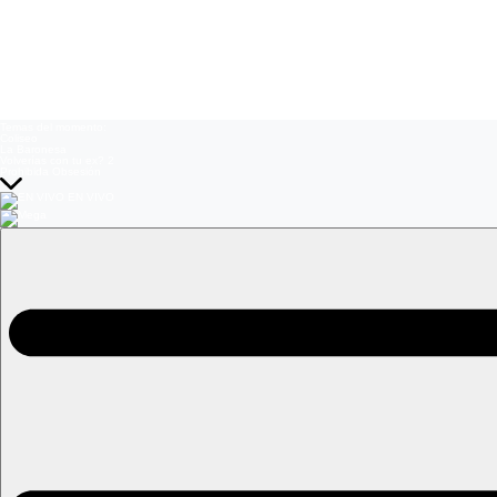
Temas del momento:
Coliseo
La Baronesa
Volverías con tu ex? 2
Prohibida Obsesión
EN VIVO