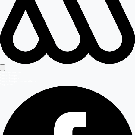
Señales en vivo
Señal Mega
Señal Mega 2
Señal Meganoticias Ahora
Síguenos