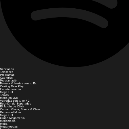
Secciones
Teleseries
Programas
Capítulos
Programación
Postula Volverías con tu Ex
Casting Dale Play
Entretenimiento
Mega GO
Temas
Mega en vivo
Volverías con tu ex? 2
Reunión de Superados
El Jardín de Olivia
Carmen Gloria, Fuerte & Claro
Detrás del Muro
Mega GO
Grupo Megamedia
Megamedia
Mega
Meganoticias