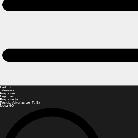
Portada
Teleseries
Programas
Capítulos
Programación
Postula Volverías con Tu Ex
Mega GO