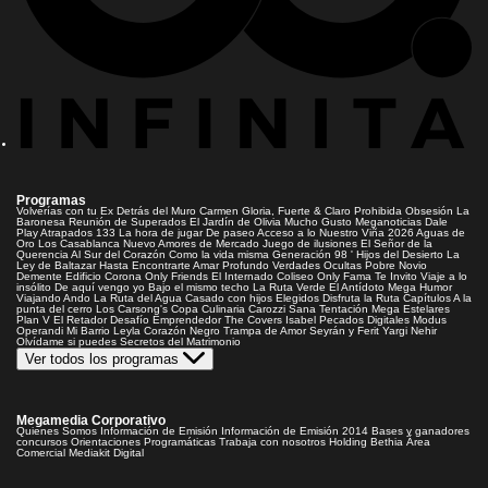
Programas
Volverías con tu Ex
Detrás del Muro
Carmen Gloria, Fuerte & Claro
Prohibida Obsesión
La
Baronesa
Reunión de Superados
El Jardín de Olivia
Mucho Gusto
Meganoticias
Dale
Play
Atrapados 133
La hora de jugar
De paseo
Acceso a lo Nuestro
Viña 2026
Aguas de
Oro
Los Casablanca
Nuevo Amores de Mercado
Juego de ilusiones
El Señor de la
Querencia
Al Sur del Corazón
Como la vida misma
Generación 98 '
Hijos del Desierto
La
Ley de Baltazar
Hasta Encontrarte
Amar Profundo
Verdades Ocultas
Pobre Novio
Demente
Edificio Corona
Only Friends
El Internado
Coliseo
Only Fama
Te Invito
Viaje a lo
insólito
De aquí vengo yo
Bajo el mismo techo
La Ruta Verde
El Antídoto
Mega Humor
Viajando Ando
La Ruta del Agua
Casado con hijos
Elegidos
Disfruta la Ruta
Capítulos
A la
punta del cerro
Los Carsong's
Copa Culinaria Carozzi
Sana Tentación
Mega Estelares
Plan V
El Retador
Desafío Emprendedor
The Covers
Isabel
Pecados Digitales
Modus
Operandi
Mi Barrio
Leyla
Corazón Negro
Trampa de Amor
Seyrán y Ferit
Yargi
Nehir
Olvídame si puedes
Secretos del Matrimonio
Ver todos los programas
Megamedia Corporativo
Quienes Somos
Información de Emisión
Información de Emisión 2014
Bases y ganadores
concursos
Orientaciones Programáticas
Trabaja con nosotros
Holding Bethia
Área
Comercial
Mediakit Digital