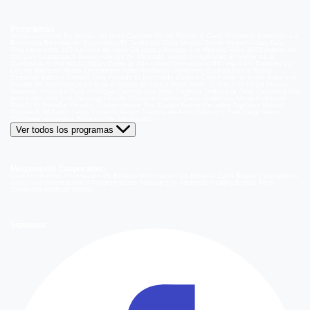
Programas
Volverías con tu Ex
Detrás del Muro
Carmen Gloria, Fuerte & Claro
Prohibida Obsesión
La
Baronesa
Reunión de Superados
El Jardín de Olivia
Mucho Gusto
Meganoticias
Dale
Play
Atrapados 133
La hora de jugar
De paseo
Acceso a lo Nuestro
Viña 2026
Aguas de
Oro
Los Casablanca
Nuevo Amores de Mercado
Juego de ilusiones
El Señor de la
Querencia
Al Sur del Corazón
Como la vida misma
Generación 98 '
Hijos del Desierto
La
Ley de Baltazar
Hasta Encontrarte
Amar Profundo
Verdades Ocultas
Pobre Novio
Demente
Edificio Corona
Only Friends
El Internado
Coliseo
Only Fama
Te Invito
Viaje a lo
insólito
De aquí vengo yo
Bajo el mismo techo
La Ruta Verde
El Antídoto
Mega Humor
Viajando Ando
La Ruta del Agua
Casado con hijos
Elegidos
Disfruta la Ruta
Capítulos
A la
punta del cerro
Los Carsong's
Copa Culinaria Carozzi
Sana Tentación
Mega Estelares
Plan V
El Retador
Desafío Emprendedor
The Covers
Isabel
Pecados Digitales
Modus
Operandi
Mi Barrio
Leyla
Corazón Negro
Trampa de Amor
Seyrán y Ferit
Yargi
Nehir
Olvídame si puedes
Secretos del Matrimonio
Ver todos los programas
Megamedia Corporativo
Quienes Somos
Información de Emisión
Información de Emisión 2014
Bases y ganadores
concursos
Orientaciones Programáticas
Trabaja con nosotros
Holding Bethia
Área
Comercial
Mediakit Digital
Síguenos