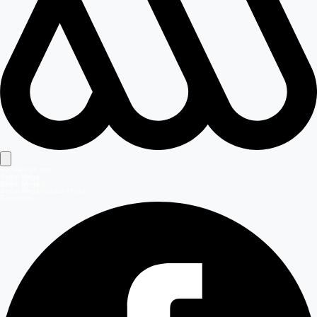
Señales en vivo
Señal Mega
Señal Mega 2
Señal Meganoticias Ahora
Síguenos