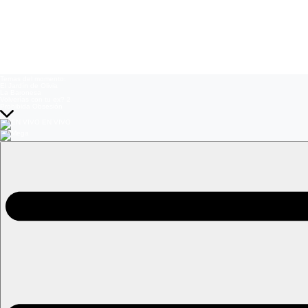
Temas del momento:
El Jardín de Olivia
La Baronesa
Volverías con tu ex? 2
Prohibida Obsesión
EN VIVO