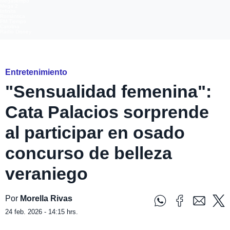
Megatiempo
Mega 2
Infinita
Romántica
FM Tiempo
Carolina
Radio Disney
Instagram @katap_oficial
Entretenimiento
"Sensualidad femenina":
Cata Palacios sorprende
al participar en osado
concurso de belleza
veraniego
Por
Morella Rivas
24 feb. 2026 - 14:15 hrs.