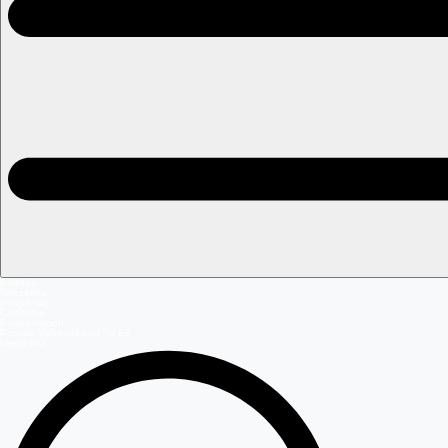
Portada
Teleseries
Programas
Capítulos
Programación
Postula Volverías con Tu Ex
Mega GO