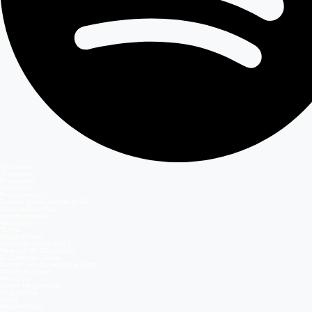
Secciones
Teleseries
Programas
Capítulos
Programación
Postula Volverías con tu Ex
Casting Dale Play
Entretenimiento
Mega GO
Temas
Mega en vivo
Volverías con tu ex? 2
Reunión de Superados
El Jardín de Olivia
Carmen Gloria, Fuerte & Claro
Detrás del Muro
Mega GO
Grupo Megamedia
Megamedia
Mega
Meganoticias