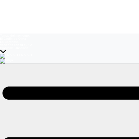
Temas del momento:
El Jardín de Olivia
La Baronesa
Volverías con tu ex? 2
Prohibida Obsesión
EN VIVO