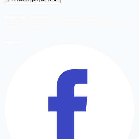
Megamedia Corporativo
Quienes Somos
Información de Emisión
Información de Emisión 2014
Bases y ganadores
concursos
Orientaciones Programáticas
Trabaja con nosotros
Holding Bethia
Área
Comercial
Mediakit Digital
Síguenos