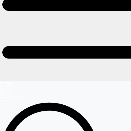
Portada
Teleseries
Programas
Capítulos
Programación
Postula Volverías con Tu Ex
Mega GO