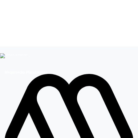
Leer más de
Juanita Ringeling
Actores Chilenos
Parejas Famosas
Celebridades chilenas
Megamedia Plataformas