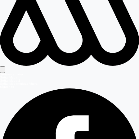
Señales en vivo
Señal Mega
Señal Mega 2
Señal Meganoticias Ahora
Síguenos