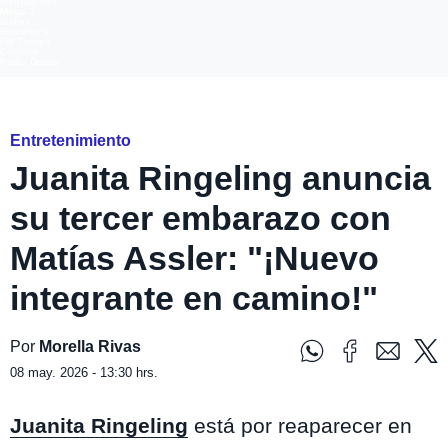
Megatiempo
Mega 2
Infinita
Romántica
FM Tiempo
Carolina
Radio Disney
Instagram @matiasassler
Entretenimiento
Juanita Ringeling anuncia
su tercer embarazo con
Matías Assler: "¡Nuevo
integrante en camino!"
Por
Morella Rivas
08 may. 2026 - 13:30 hrs.
Juanita Ringeling
está por reaparecer en