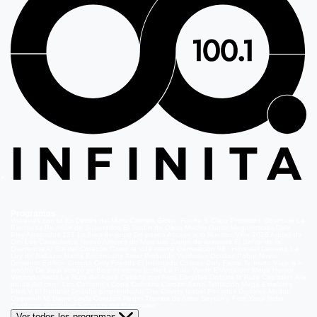
Programas
Volverías con tu Ex
Detrás del Muro
Carmen Gloria, Fuerte & Claro
Prohibida Obsesión
La
Baronesa
Reunión de Superados
El Jardín de Olivia
Mucho Gusto
Meganoticias
Dale
Play
Atrapados 133
La hora de jugar
De paseo
Acceso a lo Nuestro
Viña 2026
Aguas de
Oro
Los Casablanca
Nuevo Amores de Mercado
Juego de ilusiones
El Señor de la
Querencia
Al Sur del Corazón
Como la vida misma
Generación 98 '
Hijos del Desierto
La
Ley de Baltazar
Hasta Encontrarte
Amar Profundo
Verdades Ocultas
Pobre Novio
Demente
Edificio Corona
Only Friends
El Internado
Coliseo
Only Fama
Te Invito
Viaje a lo
insólito
De aquí vengo yo
Bajo el mismo techo
La Ruta Verde
El Antídoto
Mega Humor
Viajando Ando
La Ruta del Agua
Casado con hijos
Elegidos
Disfruta la Ruta
Capítulos
A la
punta del cerro
Los Carsong's
Copa Culinaria Carozzi
Sana Tentación
Mega Estelares
Plan V
El Retador
Desafío Emprendedor
The Covers
Isabel
Pecados Digitales
Modus
Operandi
Mi Barrio
Leyla
Corazón Negro
Trampa de Amor
Seyrán y Ferit
Yargi
Nehir
Olvídame si puedes
Secretos del Matrimonio
Ver todos los programas