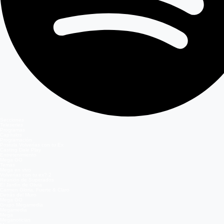
Secciones
Teleseries
Programas
Capítulos
Programación
Postula Volverías con tu Ex
Casting Dale Play
Entretenimiento
Mega GO
Temas
Mega en vivo
Volverías con tu ex? 2
Reunión de Superados
El Jardín de Olivia
Carmen Gloria, Fuerte & Claro
Detrás del Muro
Mega GO
Grupo Megamedia
Megamedia
Mega
Meganoticias