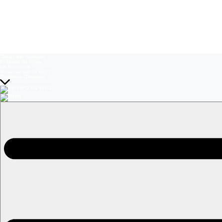
Temas del momento:
El Jardín de Olivia
La Baronesa
Volverías con tu ex? 2
Prohibida Obsesión
EN VIVO