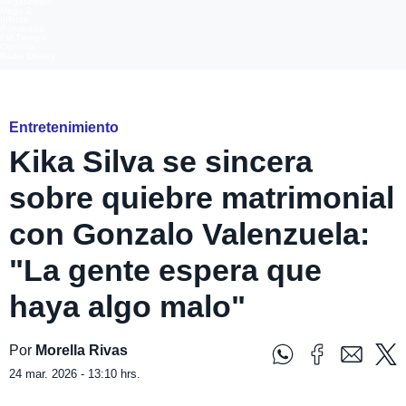
Megatiempo
Mega 2
Infinita
Romántica
FM Tiempo
Carolina
Radio Disney
Instagram @gonzalovalenzuelaoficial @kikasilvas
Entretenimiento
Kika Silva se sincera
sobre quiebre matrimonial
con Gonzalo Valenzuela:
"La gente espera que
haya algo malo"
Por
Morella Rivas
24 mar. 2026 - 13:10 hrs.