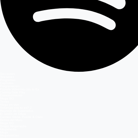
Secciones
Teleseries
Programas
Capítulos
Programación
Postula Volverías con tu Ex
Casting Dale Play
Entretenimiento
Mega GO
Temas
Mega en vivo
Volverías con tu ex? 2
Reunión de Superados
El Jardín de Olivia
Carmen Gloria, Fuerte & Claro
Detrás del Muro
Mega GO
Grupo Megamedia
Megamedia
Mega
Meganoticias