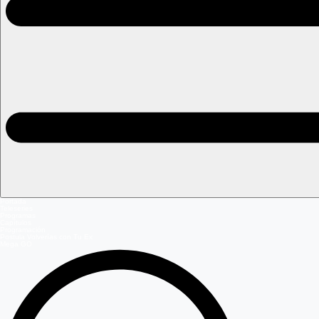
Portada
Teleseries
Programas
Capítulos
Programación
Postula Volverías con Tu Ex
Mega GO