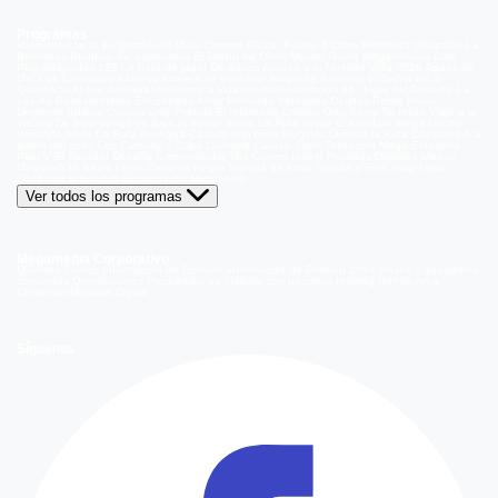
Programas
Volverías con tu Ex
Detrás del Muro
Carmen Gloria, Fuerte & Claro
Prohibida Obsesión
La
Baronesa
Reunión de Superados
El Jardín de Olivia
Mucho Gusto
Meganoticias
Dale
Play
Atrapados 133
La hora de jugar
De paseo
Acceso a lo Nuestro
Viña 2026
Aguas de
Oro
Los Casablanca
Nuevo Amores de Mercado
Juego de ilusiones
El Señor de la
Querencia
Al Sur del Corazón
Como la vida misma
Generación 98 '
Hijos del Desierto
La
Ley de Baltazar
Hasta Encontrarte
Amar Profundo
Verdades Ocultas
Pobre Novio
Demente
Edificio Corona
Only Friends
El Internado
Coliseo
Only Fama
Te Invito
Viaje a lo
insólito
De aquí vengo yo
Bajo el mismo techo
La Ruta Verde
El Antídoto
Mega Humor
Viajando Ando
La Ruta del Agua
Casado con hijos
Elegidos
Disfruta la Ruta
Capítulos
A la
punta del cerro
Los Carsong's
Copa Culinaria Carozzi
Sana Tentación
Mega Estelares
Plan V
El Retador
Desafío Emprendedor
The Covers
Isabel
Pecados Digitales
Modus
Operandi
Mi Barrio
Leyla
Corazón Negro
Trampa de Amor
Seyrán y Ferit
Yargi
Nehir
Olvídame si puedes
Secretos del Matrimonio
Ver todos los programas
Megamedia Corporativo
Quienes Somos
Información de Emisión
Información de Emisión 2014
Bases y ganadores
concursos
Orientaciones Programáticas
Trabaja con nosotros
Holding Bethia
Área
Comercial
Mediakit Digital
Síguenos