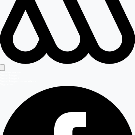
Señales en vivo
Señal Mega
Señal Mega 2
Señal Meganoticias Ahora
Síguenos