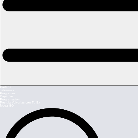
Portada
Teleseries
Programas
Capítulos
Programación
Postula Volverías con Tu Ex
Mega GO