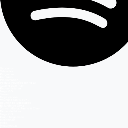
Secciones
Teleseries
Programas
Capítulos
Programación
Postula Volverías con tu Ex
Casting Dale Play
Entretenimiento
Mega GO
Temas
Mega en vivo
Volverías con tu ex? 2
Reunión de Superados
El Jardín de Olivia
Carmen Gloria, Fuerte & Claro
Detrás del Muro
Mega GO
Grupo Megamedia
Megamedia
Mega
Meganoticias