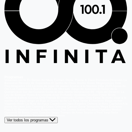
Programas
Volverías con tu Ex
Detrás del Muro
Carmen Gloria, Fuerte & Claro
Prohibida Obsesión
La
Baronesa
Reunión de Superados
El Jardín de Olivia
Mucho Gusto
Meganoticias
Dale
Play
Atrapados 133
La hora de jugar
De paseo
Acceso a lo Nuestro
Viña 2026
Aguas de
Oro
Los Casablanca
Nuevo Amores de Mercado
Juego de ilusiones
El Señor de la
Querencia
Al Sur del Corazón
Como la vida misma
Generación 98 '
Hijos del Desierto
La
Ley de Baltazar
Hasta Encontrarte
Amar Profundo
Verdades Ocultas
Pobre Novio
Demente
Edificio Corona
Only Friends
El Internado
Coliseo
Only Fama
Te Invito
Viaje a lo
insólito
De aquí vengo yo
Bajo el mismo techo
La Ruta Verde
El Antídoto
Mega Humor
Viajando Ando
La Ruta del Agua
Casado con hijos
Elegidos
Disfruta la Ruta
Capítulos
A la
punta del cerro
Los Carsong's
Copa Culinaria Carozzi
Sana Tentación
Mega Estelares
Plan V
El Retador
Desafío Emprendedor
The Covers
Isabel
Pecados Digitales
Modus
Operandi
Mi Barrio
Leyla
Corazón Negro
Trampa de Amor
Seyrán y Ferit
Yargi
Nehir
Olvídame si puedes
Secretos del Matrimonio
Ver todos los programas