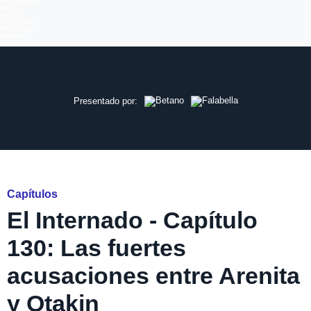
Megatiempo
Mega 2
Infinita
Romántica
FM Tiempo
Carolina
Radio Disney
Ver más episodios en
Presentado por:
El Internado
Capítulos
El Internado - Capítulo
130: Las fuertes
acusaciones entre Arenita
y Otakin