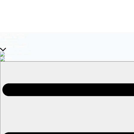
Temas del momento:
El Jardín de Olivia
La Baronesa
Volverías con tu ex? 2
Prohibida Obsesión
EN VIVO