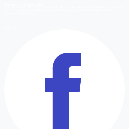
Megamedia Corporativo
Quienes Somos
Información de Emisión
Información de Emisión 2014
Bases y ganadores
concursos
Orientaciones Programáticas
Trabaja con nosotros
Holding Bethia
Área
Comercial
Mediakit Digital
Síguenos