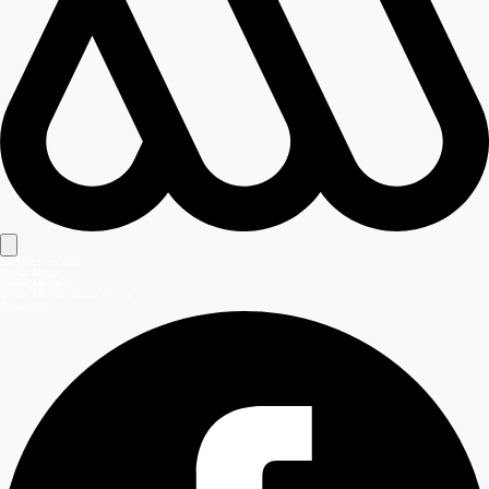
Señales en vivo
Señal Mega
Señal Mega 2
Señal Meganoticias Ahora
Síguenos