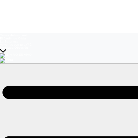
Temas del momento:
El Jardín de Olivia
La Baronesa
Volverías con tu ex? 2
Prohibida Obsesión
EN VIVO