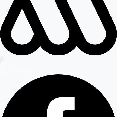
Señales en vivo
Señal Mega
Señal Mega 2
Señal Meganoticias Ahora
Síguenos