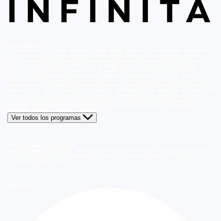
Programas
Volverías con tu Ex
Detrás del Muro
Carmen Gloria, Fuerte & Claro
Prohibida Obsesión
La
Baronesa
Reunión de Superados
El Jardín de Olivia
Mucho Gusto
Meganoticias
Dale
Play
Atrapados 133
La hora de jugar
De paseo
Acceso a lo Nuestro
Viña 2026
Aguas de
Oro
Los Casablanca
Nuevo Amores de Mercado
Juego de ilusiones
El Señor de la
Querencia
Al Sur del Corazón
Como la vida misma
Generación 98 '
Hijos del Desierto
La
Ley de Baltazar
Hasta Encontrarte
Amar Profundo
Verdades Ocultas
Pobre Novio
Demente
Edificio Corona
Only Friends
El Internado
Coliseo
Only Fama
Te Invito
Viaje a lo
insólito
De aquí vengo yo
Bajo el mismo techo
La Ruta Verde
El Antídoto
Mega Humor
Viajando Ando
La Ruta del Agua
Casado con hijos
Elegidos
Disfruta la Ruta
Capítulos
A la
punta del cerro
Los Carsong's
Copa Culinaria Carozzi
Sana Tentación
Mega Estelares
Plan V
El Retador
Desafío Emprendedor
The Covers
Isabel
Pecados Digitales
Modus
Operandi
Mi Barrio
Leyla
Corazón Negro
Trampa de Amor
Seyrán y Ferit
Yargi
Nehir
Olvídame si puedes
Secretos del Matrimonio
Ver todos los programas
Megamedia Corporativo
Quienes Somos
Información de Emisión
Información de Emisión 2014
Bases y ganadores
concursos
Orientaciones Programáticas
Trabaja con nosotros
Holding Bethia
Área
Comercial
Mediakit Digital
Síguenos