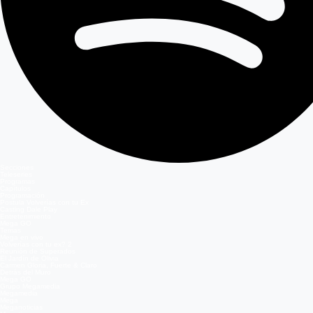
Secciones
Teleseries
Programas
Capítulos
Programación
Postula Volverías con tu Ex
Casting Dale Play
Entretenimiento
Mega GO
Temas
Mega en vivo
Volverías con tu ex? 2
Reunión de Superados
El Jardín de Olivia
Carmen Gloria, Fuerte & Claro
Detrás del Muro
Mega GO
Grupo Megamedia
Megamedia
Mega
Meganoticias