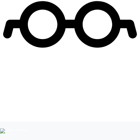
Leer más de
Karla Melo
Cantantes Chilenos
Celebridades chilenas
Parejas Famosas