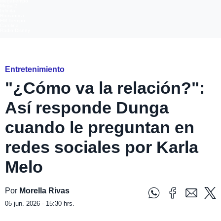
Megatiempo
Mega 2
Infinita
Romántica
FM Tiempo
Carolina
Radio Disney
Instagram @dunguita_tortuga @karla_melo_
Entretenimiento
"¿Cómo va la relación?":
Así responde Dunga
cuando le preguntan en
redes sociales por Karla
Melo
Por
Morella Rivas
05 jun. 2026 - 15:30 hrs.