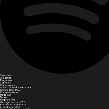
Secciones
Teleseries
Programas
Capítulos
Programación
Postula Volverías con tu Ex
Casting Dale Play
Entretenimiento
Mega GO
Temas
Mega en vivo
Volverías con tu ex? 2
Reunión de Superados
El Jardín de Olivia