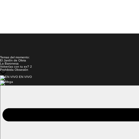
Temas del momento:
El Jardín de Olivia
La Baronesa
Volverías con tu ex? 2
Prohibida Obsesión
EN VIVO