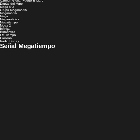
Carmen Gloria, Fuerte & Claro
Detrás del Muro
Mega GO
Grupo Megamedia
Megamedia
Mega
Meganoticias
Megatiempo
Mega 2
Infinita
Romántica
FM Tiempo
Carolina
Radio Disney
Señal Megatiempo