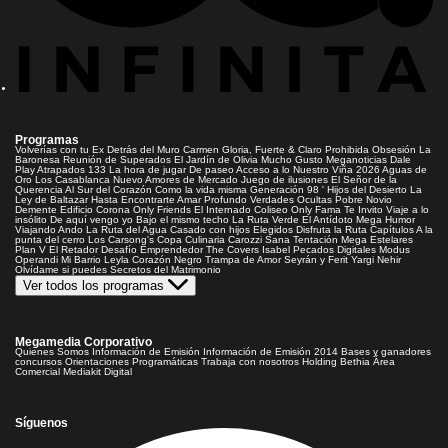
Programas
Volverías con tu Ex
Detrás del Muro
Carmen Gloria, Fuerte & Claro
Prohibida Obsesión
La
Baronesa
Reunión de Superados
El Jardín de Olivia
Mucho Gusto
Meganoticias
Dale
Play
Atrapados 133
La hora de jugar
De paseo
Acceso a lo Nuestro
Viña 2026
Aguas de
Oro
Los Casablanca
Nuevo Amores de Mercado
Juego de ilusiones
El Señor de la
Querencia
Al Sur del Corazón
Como la vida misma
Generación 98 '
Hijos del Desierto
La
Ley de Baltazar
Hasta Encontrarte
Amar Profundo
Verdades Ocultas
Pobre Novio
Demente
Edificio Corona
Only Friends
El Internado
Coliseo
Only Fama
Te Invito
Viaje a lo
insólito
De aquí vengo yo
Bajo el mismo techo
La Ruta Verde
El Antídoto
Mega Humor
Viajando Ando
La Ruta del Agua
Casado con hijos
Elegidos
Disfruta la Ruta
Capítulos
A la
punta del cerro
Los Carsong's
Copa Culinaria Carozzi
Sana Tentación
Mega Estelares
Plan V
El Retador
Desafío Emprendedor
The Covers
Isabel
Pecados Digitales
Modus
Operandi
Mi Barrio
Leyla
Corazón Negro
Trampa de Amor
Seyrán y Ferit
Yargi
Nehir
Olvídame si puedes
Secretos del Matrimonio
Ver todos los programas
Megamedia Corporativo
Quienes Somos
Información de Emisión
Información de Emisión 2014
Bases y ganadores
concursos
Orientaciones Programáticas
Trabaja con nosotros
Holding Bethia
Área
Comercial
Mediakit Digital
Síguenos