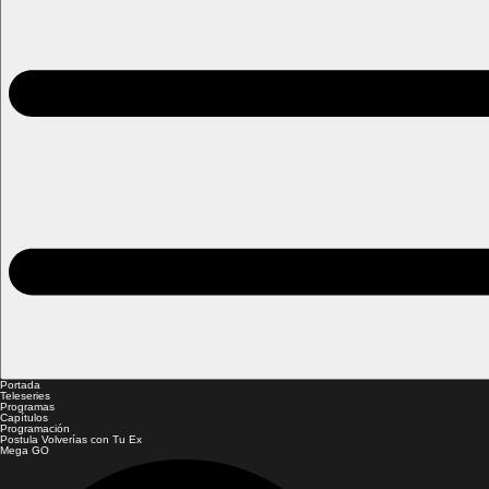
Portada
Teleseries
Programas
Capítulos
Programación
Postula Volverías con Tu Ex
Mega GO