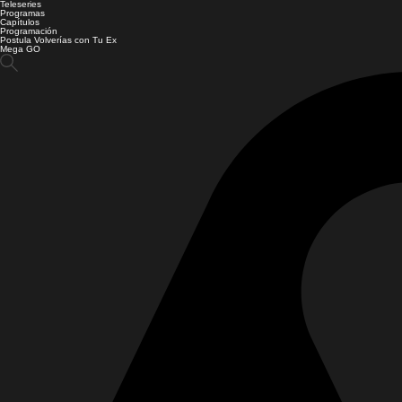
Teleseries
Programas
Capítulos
Programación
Postula Volverías con Tu Ex
Mega GO