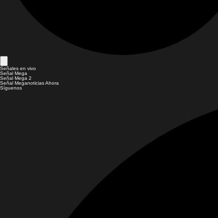
Señales en vivo
Señal Mega
Señal Mega 2
Señal Meganoticias Ahora
Síguenos