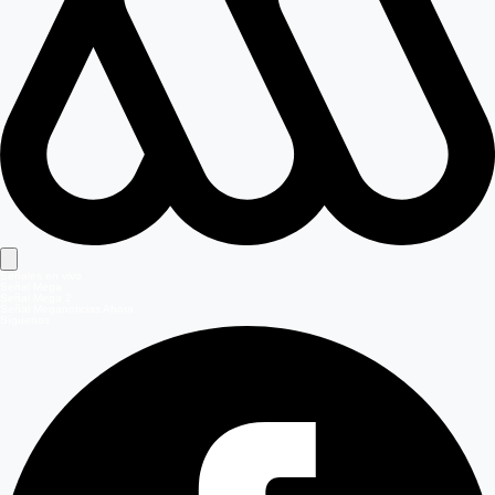
Señales en vivo
Señal Mega
Señal Mega 2
Señal Meganoticias Ahora
Síguenos