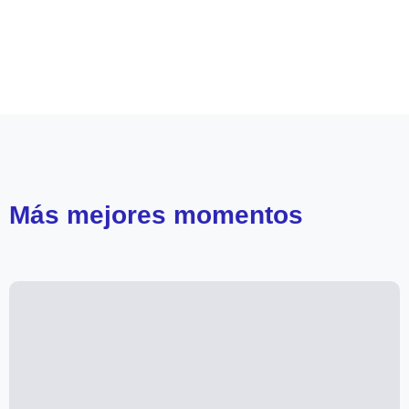
Leer más de
Volverías con tu ex? 2
Reality Mega
Ludmila Ksenofontova
Álvaro Ballero
Carla Ballero
Más
mejores momentos