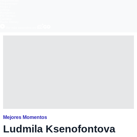
Meganoticias
Megatiempo
Mega 2
Infinita
Romántica
FM Tiempo
Carolina
Radio Disney
Ver más episodios en
Mejores Momentos
Ludmila Ksenofontova