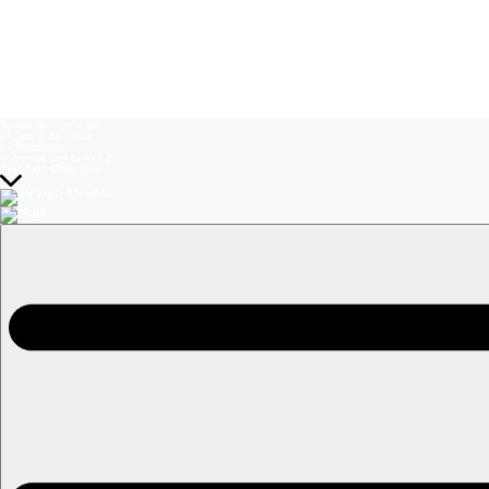
Temas del momento:
El Jardín de Olivia
La Baronesa
Volverías con tu ex? 2
Prohibida Obsesión
EN VIVO