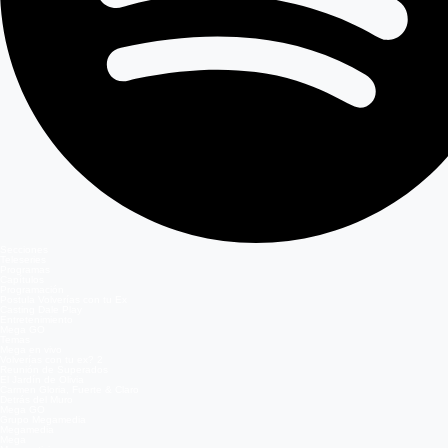
Secciones
Teleseries
Programas
Capítulos
Programación
Postula Volverías con tu Ex
Casting Dale Play
Entretenimiento
Mega GO
Temas
Mega en vivo
Volverías con tu ex? 2
Reunión de Superados
El Jardín de Olivia
Carmen Gloria, Fuerte & Claro
Detrás del Muro
Mega GO
Grupo Megamedia
Megamedia
Mega