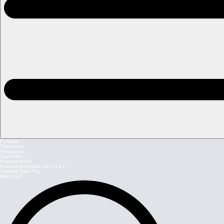
Portada
Teleseries
Programas
Capítulos
Programación
Postula Volverías con Tu Ex
Casting Dale Play
Mega GO