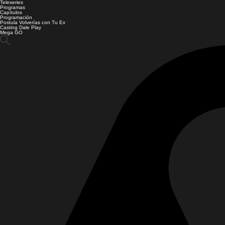
Teleseries
Programas
Capítulos
Programación
Postula Volverías con Tu Ex
Casting Dale Play
Mega GO