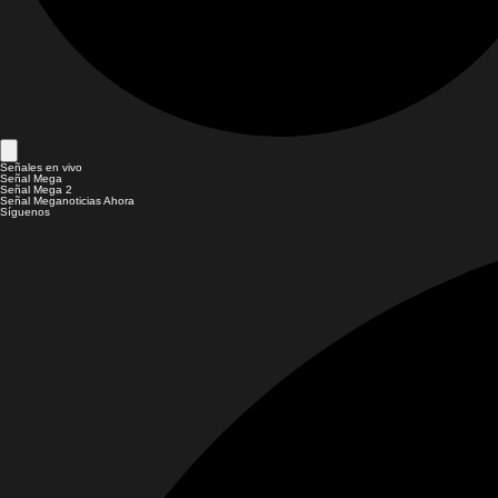
Señales en vivo
Señal Mega
Señal Mega 2
Señal Meganoticias Ahora
Síguenos