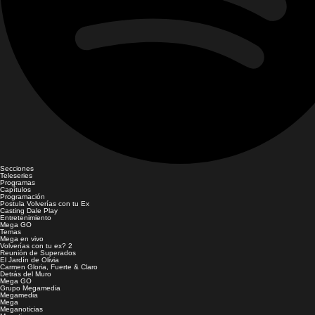
Secciones
Teleseries
Programas
Capítulos
Programación
Postula Volverías con tu Ex
Casting Dale Play
Entretenimiento
Mega GO
Temas
Mega en vivo
Volverías con tu ex? 2
Reunión de Superados
El Jardín de Olivia
Carmen Gloria, Fuerte & Claro
Detrás del Muro
Mega GO
Grupo Megamedia
Megamedia
Mega
Meganoticias