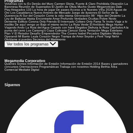
Programas
Volverías con tu Ex
Detrás del Muro
Carmen Gloria, Fuerte & Claro
Prohibida Obsesión
La
Baronesa
Reunión de Superados
El Jardín de Olivia
Mucho Gusto
Meganoticias
Dale
Play
Atrapados 133
La hora de jugar
De paseo
Acceso a lo Nuestro
Viña 2026
Aguas de
Oro
Los Casablanca
Nuevo Amores de Mercado
Juego de ilusiones
El Señor de la
Querencia
Al Sur del Corazón
Como la vida misma
Generación 98 '
Hijos del Desierto
La
Ley de Baltazar
Hasta Encontrarte
Amar Profundo
Verdades Ocultas
Pobre Novio
Demente
Edificio Corona
Only Friends
El Internado
Coliseo
Only Fama
Te Invito
Viaje a lo
insólito
De aquí vengo yo
Bajo el mismo techo
La Ruta Verde
El Antídoto
Mega Humor
Viajando Ando
La Ruta del Agua
Casado con hijos
Elegidos
Disfruta la Ruta
Capítulos
A la
punta del cerro
Los Carsong's
Copa Culinaria Carozzi
Sana Tentación
Mega Estelares
Plan V
El Retador
Desafío Emprendedor
The Covers
Isabel
Pecados Digitales
Modus
Operandi
Mi Barrio
Leyla
Corazón Negro
Trampa de Amor
Seyrán y Ferit
Yargi
Nehir
Olvídame si puedes
Secretos del Matrimonio
Ver todos los programas
Megamedia Corporativo
Quienes Somos
Información de Emisión
Información de Emisión 2014
Bases y ganadores
concursos
Orientaciones Programáticas
Trabaja con nosotros
Holding Bethia
Área
Comercial
Mediakit Digital
Síguenos