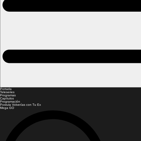
Portada
Teleseries
Programas
Capítulos
Programación
Postula Volverías con Tu Ex
Mega GO