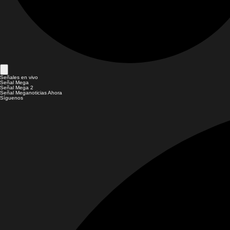
Señales en vivo
Señal Mega
Señal Mega 2
Señal Meganoticias Ahora
Síguenos