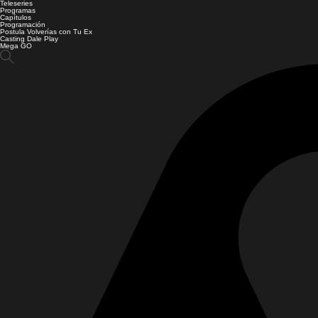
Teleseries
Programas
Capítulos
Programación
Postula Volverías con Tu Ex
Casting Dale Play
Mega GO