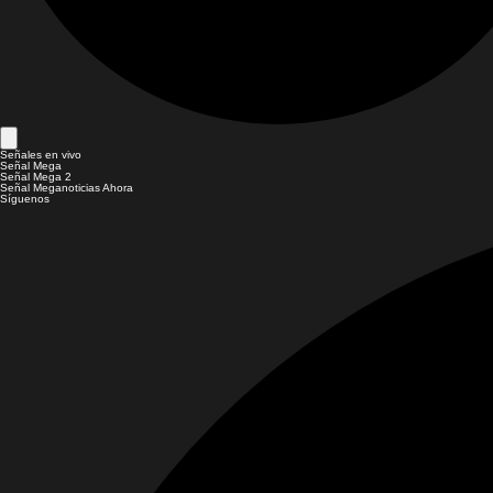
Señales en vivo
Señal Mega
Señal Mega 2
Señal Meganoticias Ahora
Síguenos