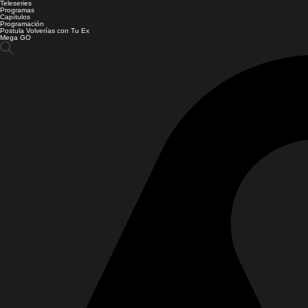
Teleseries
Programas
Capítulos
Programación
Postula Volverías con Tu Ex
Mega GO