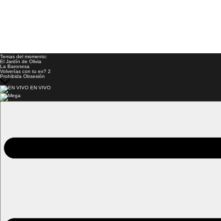
Temas del momento:
El Jardín de Olivia
La Baronesa
Volverías con tu ex? 2
Prohibida Obsesión
EN VIVO